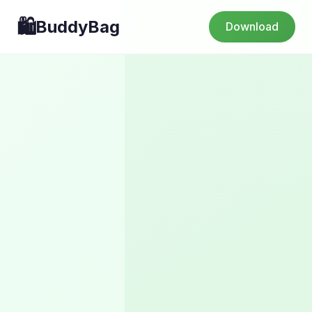
🛍️
BuddyBag
Download